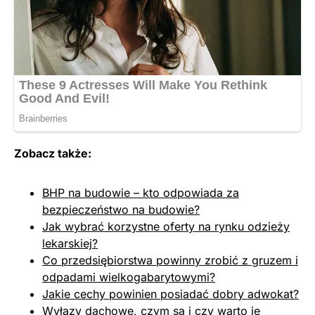
Zobacz także:
BHP na budowie – kto odpowiada za
bezpieczeństwo na budowie?
Jak wybrać korzystne oferty na rynku odzieży
lekarskiej?
Co przedsiębiorstwa powinny zrobić z gruzem i
odpadami wielkogabarytowymi?
Jakie cechy powinien posiadać dobry adwokat?
Wyłazy dachowe, czym są i czy warto je