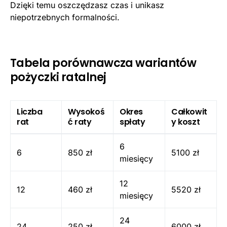
Dzięki temu oszczędzasz czas i unikasz
niepotrzebnych formalności.
Tabela porównawcza wariantów
pożyczki ratalnej
Liczba
Wysokoś
Okres
Całkowit
rat
ć raty
spłaty
y koszt
6
6
850 zł
5100 zł
miesięcy
12
12
460 zł
5520 zł
miesięcy
24
24
250 zł
6000 zł