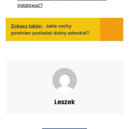
instalować?
Zobacz także:
Jakie cechy
powinien posiadać dobry adwokat?
Leszek