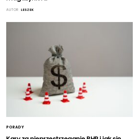
AUTOR:
LESZEK
PORADY
Kary za nieprzestrzeganie BHP i jak się