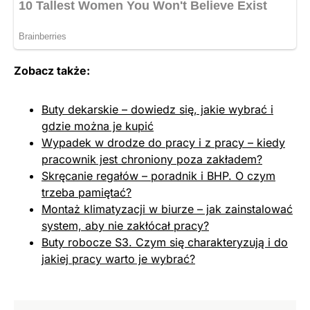
Zobacz także:
Buty dekarskie – dowiedz się, jakie wybrać i
gdzie można je kupić
Wypadek w drodze do pracy i z pracy – kiedy
pracownik jest chroniony poza zakładem?
Skręcanie regałów – poradnik i BHP. O czym
trzeba pamiętać?
Montaż klimatyzacji w biurze – jak zainstalować
system, aby nie zakłócał pracy?
Buty robocze S3. Czym się charakteryzują i do
jakiej pracy warto je wybrać?